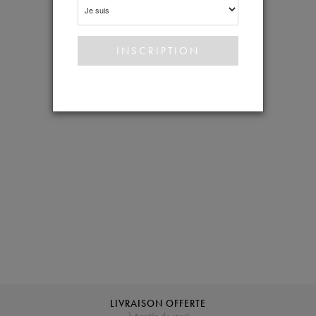
éthique »
COTON BIOLOGIQUE
LA CHEMISE
COTON BIOLOGIQUE/POLYESTER
RECYCLÉ
LE SWEAT
POLAR COTON BIOLOGIQUE
VERONIKA
LIVRAISON OFFERTE