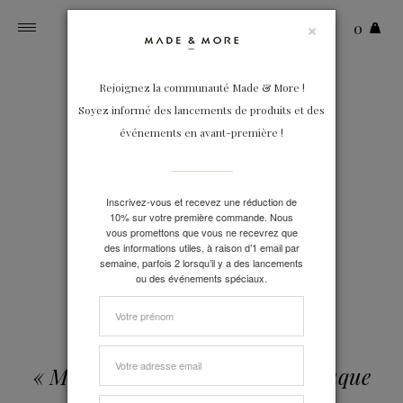
×
0
Toggle
navigation
Rejoignez la communauté Made & More !
Soyez informé des lancements de produits et des
événements en avant-première !
LE SWEAT
Coupe intemporelle, ultra doux,
Inscrivez-vous et recevez une réduction de
en coton biologique et polyester
10% sur votre première commande. Nous
recyclé
vous promettons que vous ne recevrez que
JE DÉCOUVRE
des informations utiles, à raison d’1 email par
semaine, parfois 2 lorsqu’il y a des lancements
ou des événements spéciaux.
« Made & More vous propose chaque
jour le plus beau de la mode