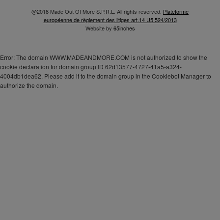
@2018 Made Out Of More S.P.R.L. All rights reserved.
Plateforme
européenne de règlement des litiges art.14 U5 524/2013
Website by
65inches
Error: The domain WWW.MADEANDMORE.COM is not authorized to show the
cookie declaration for domain group ID 62d13577-4727-41a5-a324-
4004db1dea62. Please add it to the domain group in the Cookiebot Manager to
authorize the domain.