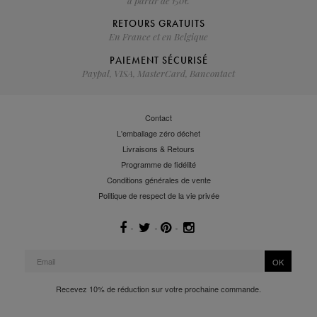
à partir de 150€
RETOURS GRATUITS
En France et en Belgique
PAIEMENT SÉCURISÉ
Paypal, VISA, MasterCard, Bancontact
Contact
L'emballage zéro déchet
Livraisons & Retours
Programme de fidélité
Conditions générales de vente
Politique de respect de la vie privée
OK
Recevez 10% de réduction sur votre prochaine commande.