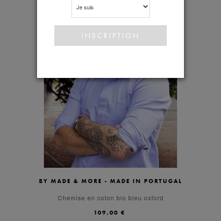
BY MADE & MORE - MADE IN PORTUGAL
S
M
L
XL
Chemise en coton bio bleu oxford
109,00 €