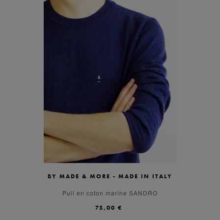
BY MADE & MORE - MADE IN ITALY
M
XL
L
S
Pull en coton marine SANDRO
75,00 €