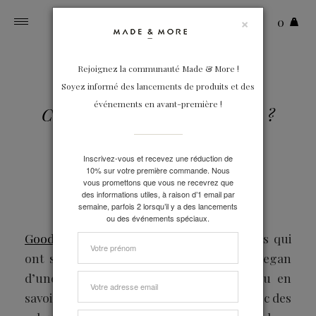
×
0
Toggle
navigation
21-02-2017
Rejoignez la communauté Made & More !
Soyez informé des lancements de produits et des
événements en avant-première !
Comment soigner le cuir vegan ?
Inscrivez-vous et recevez une réduction de
10% sur votre première commande. Nous
vous promettons que vous ne recevrez que
des informations utiles, à raison d’1 email par
semaine, parfois 2 lorsqu’il y a des lancements
ou des événements spéciaux.
Goodguys
,
Bahatika
,... autant de marques qui
ont séduit Made & More avec leur cuir vegan
d’une extrême qualité. Nous avons voulu en
savoir plus sur cette matière fabriquée avec des