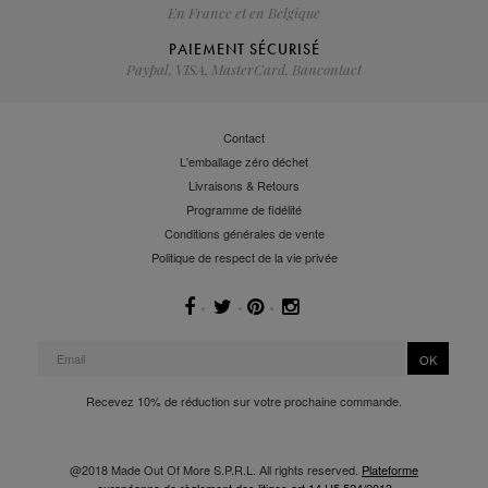
En France et en Belgique
PAIEMENT SÉCURISÉ
Paypal, VISA, MasterCard, Bancontact
Contact
L'emballage zéro déchet
Livraisons & Retours
Programme de fidélité
Conditions générales de vente
Politique de respect de la vie privée
OK
Recevez 10% de réduction sur votre prochaine commande.
@2018 Made Out Of More S.P.R.L. All rights reserved.
Plateforme
européenne de règlement des litiges art.14 U5 524/2013