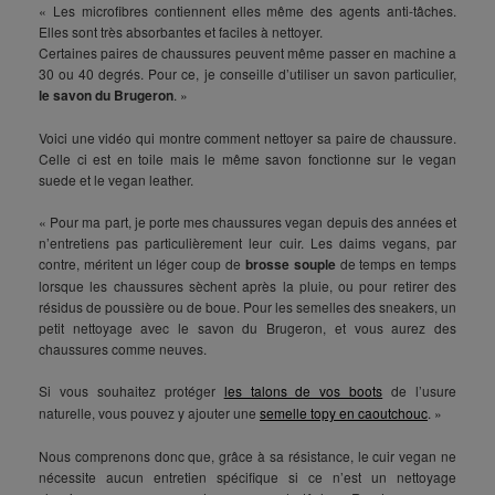
« Les microfibres contiennent elles même des agents anti-tâches.
Elles sont très absorbantes et faciles à nettoyer.
Certaines paires de chaussures peuvent même passer en machine a
30 ou 40 degrés. Pour ce, je conseille d’utiliser un savon particulier,
le savon du Brugeron
. »
Voici une vidéo qui montre comment nettoyer sa paire de chaussure.
Celle ci est en toile mais le même savon fonctionne sur le vegan
suede et le vegan leather.
« Pour ma part, je porte mes chaussures vegan depuis des années et
n’entretiens pas particulièrement leur cuir. Les daims vegans, par
contre, méritent un léger coup de
brosse souple
de temps en temps
lorsque les chaussures sèchent après la pluie, ou pour retirer des
résidus de poussière ou de boue. Pour les semelles des sneakers, un
petit nettoyage avec le savon du Brugeron, et vous aurez des
chaussures comme neuves.
Si vous souhaitez protéger
les talons de vos boots
de l’usure
naturelle, vous pouvez y ajouter une
semelle topy en caoutchouc
. »
Nous comprenons donc que, grâce à sa résistance, le cuir vegan ne
nécessite aucun entretien spécifique si ce n’est un nettoyage