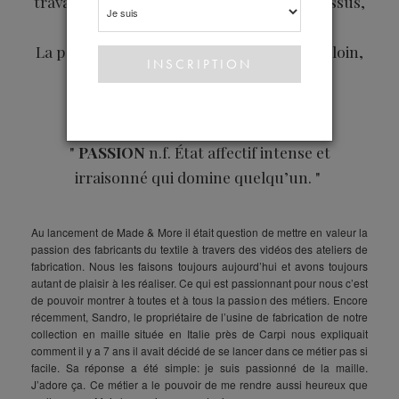
travaillons.
La passion des matières, des tissus,
des belle coupes.
La passion, c’est ce qui vous fait aller plus loin,
vous fait vivre et surtout vibrer.
"
PASSION
n.f.
État affectif intense et
irraisonné qui domine quelqu’un. "
Au lancement de Made & More il était question de mettre en valeur la
passion des fabricants du textile à travers des vidéos des ateliers de
fabrication. Nous les faisons toujours aujourd’hui et avons toujours
autant de plaisir à les réaliser. Ce qui est passionnant pour nous c’est
de pouvoir montrer à toutes et à tous la passion des métiers. Encore
récemment, Sandro, le propriétaire de l’usine de fabrication de notre
collection en maille située en Italie près de Carpi nous expliquait
comment il y a 7 ans il avait décidé de se lancer dans ce métier pas si
facile. Sa réponse a été simple: je suis passionné de la maille.
J’adore ça. Ce métier a le pouvoir de me rendre aussi heureux que