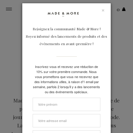
×
0
Toggle
navigation
14-02-2017
Rejoignez la communauté Made & More !
Soyez informé des lancements de produits et des
événements en avant-première !
Le mur des passions
Inscrivez-vous et recevez une réduction de
10% sur votre première commande. Nous
vous promettons que vous ne recevrez que
des informations utiles, à raison d’1 email par
semaine, parfois 2 lorsqu’il y a des lancements
ou des événements spéciaux.
Made & More c’est avant tout une histoire de
passion. On la retrouve partout, chaque
jour.
La passion d’un métier, celui de la mode.
La passion des artisans avec lesquels nous