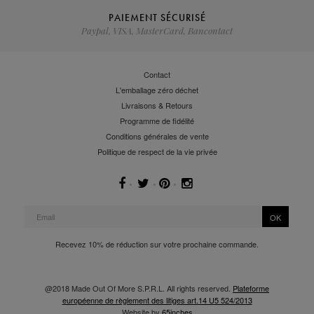
PAIEMENT SÉCURISÉ
Paypal, VISA, MasterCard, Bancontact
Contact
L'emballage zéro déchet
Livraisons & Retours
Programme de fidélité
Conditions générales de vente
Politique de respect de la vie privée
OK
Recevez 10% de réduction sur votre prochaine commande.
@2018 Made Out Of More S.P.R.L. All rights reserved.
Plateforme
européenne de règlement des litiges art.14 U5 524/2013
Website by
65inches