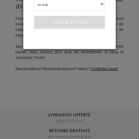
avec un bon?
Pour vous faciliter la tâche, tous vos bons de réduction sont
conservés dans votre compte client, sous "Mes bons de
réduction". Une liste détaillée vous rappelle les bons de
réduction qui sont à votre disposition ainsi que leur validité.
Vos bons disponibles s'afficheront directement dans votre
panier, vous n'aurez plus qu'à les sélectionner si vous le
souhaitez. Facile!
Des questions? Recommandations? Idées?
Contactez-nous!
LIVRAISON OFFERTE
à partir de 150€
RETOURS GRATUITS
En France et en Belgique