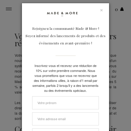
×
0
Toggle
navigation
Rejoignez la communauté Made & More !
Votre fidélité toujours
Soyez informé des lancements de produits et des
récompensée
événements en avant-première !
Votre fidélité auprès de Made & More est précieuse. Parce que
nous pensons qu'il est bien plus agréable de profiter d'un
système de fidélité directement, après chaque commande, vous
Inscrivez-vous et recevez une réduction de
10% sur votre première commande. Nous
recevez automatiquement un bon de réduction de 5% du
vous promettons que vous ne recevrez que
montant de vos achats, à valoir pour vos prochaines envies sur
des informations utiles, à raison d’1 email par
Made & More. En cas d'action spéciale "Livraison offerte", les 5
semaine, parfois 2 lorsqu’il y a des lancements
% sont calculés sur le montant de vos achats diminué de la
ou des événements spéciaux.
valeur des frais de port.
Les bons sont cumulables, libre à vous de les utiliser
directement ou de les accumuler, pendant 3 mois à compter de
la date de votre commande. Il n'y a pas de minimum d'achat et
sont valables sur tout l'assortiment.
Comment me faire plaisir