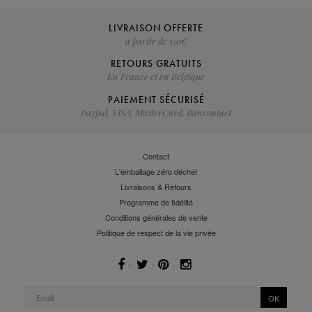
LIVRAISON OFFERTE
à partir de 150€
RETOURS GRATUITS
En France et en Belgique
PAIEMENT SÉCURISÉ
Paypal, VISA, MasterCard, Bancontact
Contact
L'emballage zéro déchet
Livraisons & Retours
Programme de fidélité
Conditions générales de vente
Politique de respect de la vie privée
OK